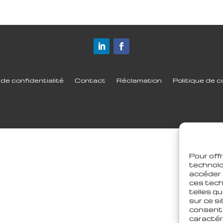
de confidentialité
Contact
Réclamation
Politique de c
Pour offr
technolo
accéder 
ces tech
telles q
sur ce si
consente
caractér