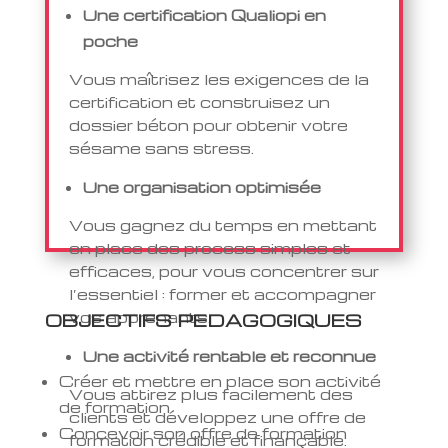
Une certification Qualiopi en
poche
Vous maîtrisez les exigences de la
certification et construisez un
dossier béton pour obtenir votre
sésame sans stress.
Une organisation optimisée
Vous gagnez du temps en mettant
en place des process simples et
efficaces, pour vous concentrer sur
l’essentiel : former et accompagner
vos apprenants.
OBJECTIFS PEDAGOGIQUES
Une activité rentable et reconnue
Créer et mettre en place son activité
Vous attirez plus facilement des
de formation
clients et développez une offre de
Concevoir son offre de formation
formation crédible et finançable.