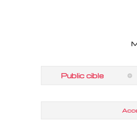
M
Public cible
Acce