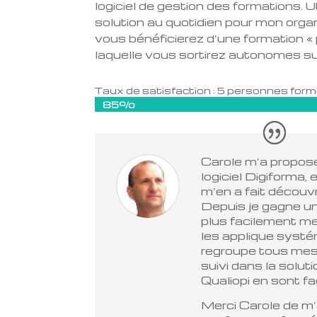
logiciel de gestion des formations. Ut
solution au quotidien pour mon orga
vous bénéficierez d’une formation « 
laquelle vous sortirez autonomes su
Taux de satisfaction : 5 personnes fo
85%
85%
Carole m’a proposer
logiciel Digiforma, 
m’en a fait découvri
Depuis je gagne un
plus facilement me
les applique syst
regroupe tous me
suivi dans la solut
Qualiopi en sont fac
Merci Carole de m’a