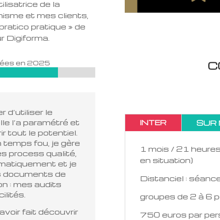
ilisatrice de la
nisme et mes clients,
pratico pratique » de
r Digiforma.
rmées en 2025
C
 d’utiliser le
elle l’a paramétré et
INTER
SUR
r tout le potentiel.
 temps fou, je gère
1 mois / 21 heures
s process qualité,
en situation)
ématiquement et je
s documents de
Distanciel : séance
ion : mes audits
ilités.
groupes de 2 à 6 
voir fait découvrir
750 euros par pe