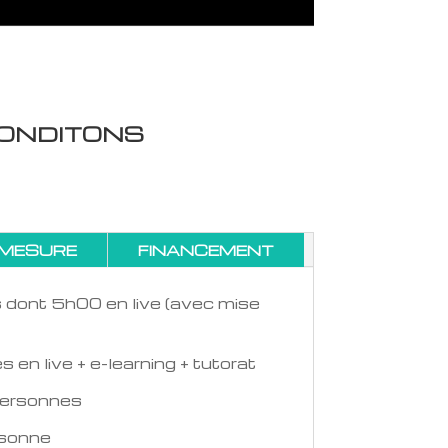
ONDITONS
 MESURE
FINANCEMENT
 dont 5h00 en live (avec mise
s en live + e-learning + tutorat
personnes
rsonne