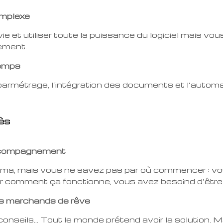
omplexe
vie et utiliser toute la puissance du logiciel mais 
ement.
temps
 le parmétrage, l’intégration des documents et l’auto
ès
accompagnement
orma, mais vous ne savez pas par où commencer : v
oir comment ça fonctionne, vous avez besoind d’être
des marchands de rêve
seils… Tout le monde prétend avoir la solution. M