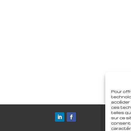
Pour offr
technolo
accéder 
ces tech
telles q
sur ce si
consente
caractér