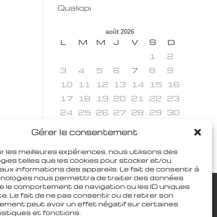
Qualiopi
août 2026
L
M
M
J
V
S
D
1
2
3
4
5
6
7
8
9
10
11
12
13
14
15
16
17
18
19
20
21
22
23
24
25
26
27
28
29
30
31
Gérer le consentement
« Juin
ir les meilleures expériences, nous utilisons des
gies telles que les cookies pour stocker et/ou
aux informations des appareils. Le fait de consentir à
nologies nous permettra de traiter des données
ue le comportement de navigation ou les ID uniques
te. Le fait de ne pas consentir ou de retirer son
ment peut avoir un effet négatif sur certaines
istiques et fonctions.